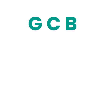
G
C
B
وحتى التسليم النهائي.