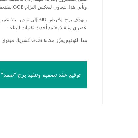
ويأتي هذا التعاون ليعكس التزام GCB بتقديم حلول بناء متكاملة، ترتكز على الدقة، والجودة، وإدارة المشاريع بأعلى معايير الاحتراف.
ويهدف برج بولاريس 810
عصري وتنفيذ يعتمد أحدث تقنيات البناء.
هذا التوقيع يعزّز مكانة GCB كشريك موثوق للمطورين العقاريين في مشاريع الأبراج، ويضيف إنجازاً جديداً إلى سجل مشاريعها القائمة في العاصمة.
توقيع عقد تصميم وتنفيذ برج “صمد”