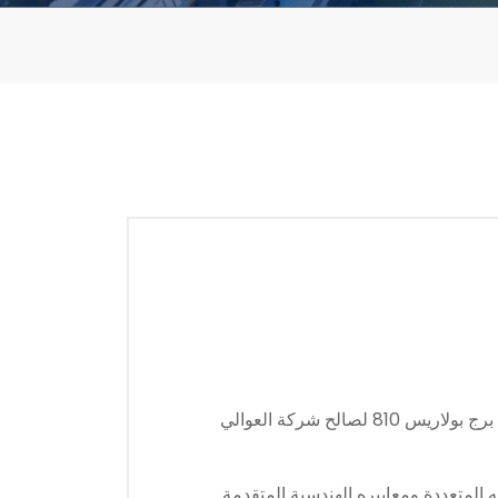
في إطار توسّعها في مشاريع الأبراج النوعية داخل مدينة الرياض، أعلنت شركة GCB للإنشاءات عن توقيع عقد تنفيذ برج بولاريس 810 لصالح شركة العوالي
 المتعددة ومعاييره الهندسية المتقدمة.